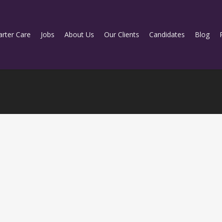
rter Care
Jobs
About Us
Our Clients
Candidates
Blog