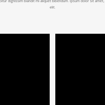
tur dignissim blandit mi aliquet bibendum. Ipsum dolor sit amet,
elit.